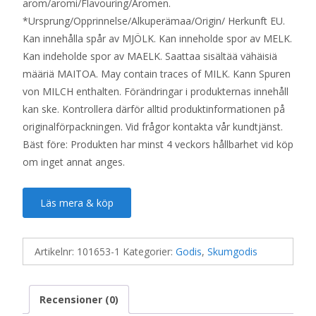
arom/aromi/Flavouring/Aromen.
*Ursprung/Opprinnelse/Alkuperämaa/Origin/ Herkunft EU.
Kan innehålla spår av MJÖLK. Kan inneholde spor av MELK.
Kan indeholde spor av MAELK. Saattaa sisältää vähäisiä
määriä MAITOA. May contain traces of MILK. Kann Spuren
von MILCH enthalten. Förändringar i produkternas innehåll
kan ske. Kontrollera därför alltid produktinformationen på
originalförpackningen. Vid frågor kontakta vår kundtjänst.
Bäst före: Produkten har minst 4 veckors hållbarhet vid köp
om inget annat anges.
Läs mera & köp
Artikelnr:
101653-1
Kategorier:
Godis
,
Skumgodis
Recensioner (0)