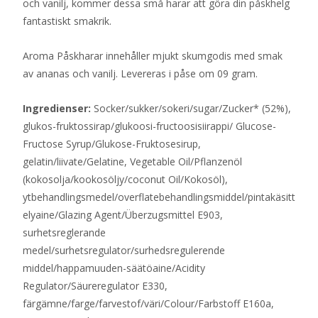
och vanilj, kommer dessa små harar att göra din påskhelg
fantastiskt smakrik.
Aroma Påskharar innehåller mjukt skumgodis med smak
av ananas och vanilj. Levereras i påse om 09 gram.
Ingredienser:
Socker/sukker/sokeri/sugar/Zucker* (52%),
glukos-fruktossirap/glukoosi-fructoosisiirappi/ Glucose-
Fructose Syrup/Glukose-Fruktosesirup,
gelatin/liivate/Gelatine, Vegetable Oil/Pflanzenöl
(kokosolja/kookosöljy/coconut Oil/Kokosöl),
ytbehandlingsmedel/overflatebehandlingsmiddel/pintakäsitt
elyaine/Glazing Agent/Überzugsmittel E903,
surhetsreglerande
medel/surhetsregulator/surhedsregulerende
middel/happamuuden-säätöaine/Acidity
Regulator/Säureregulator E330,
färgämne/farge/farvestof/väri/Colour/Farbstoff E160a,