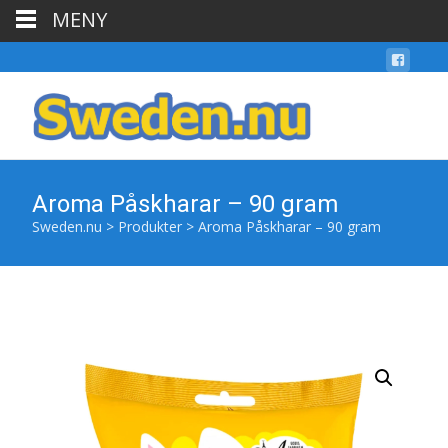
MENY
Aroma Påskharar – 90 gram
Sweden.nu
>
Produkter
>
Aroma Påskharar – 90 gram