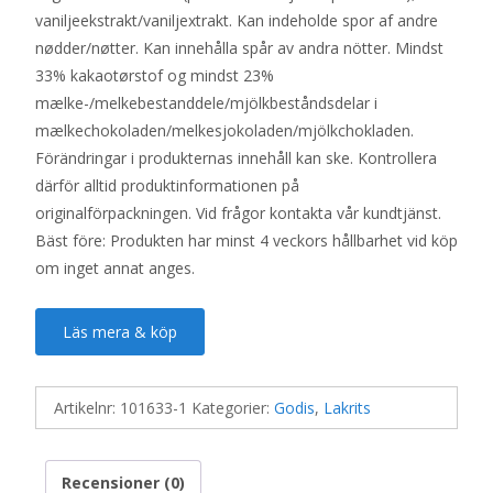
vaniljeekstrakt/vaniljextrakt. Kan indeholde spor af andre
nødder/nøtter. Kan innehålla spår av andra nötter. Mindst
33% kakaotørstof og mindst 23%
mælke-/melkebestanddele/mjölkbeståndsdelar i
mælkechokoladen/melkesjokoladen/mjölkchokladen.
Förändringar i produkternas innehåll kan ske. Kontrollera
därför alltid produktinformationen på
originalförpackningen. Vid frågor kontakta vår kundtjänst.
Bäst före: Produkten har minst 4 veckors hållbarhet vid köp
om inget annat anges.
Läs mera & köp
Artikelnr:
101633-1
Kategorier:
Godis
,
Lakrits
Recensioner (0)