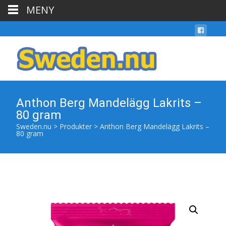
MENY
Anthon Berg Mandelägg Lakrits –
80 gram
Sweden.nu
>
Produkter
>
Anthon Berg Mandelägg Lakrits –
80 gram