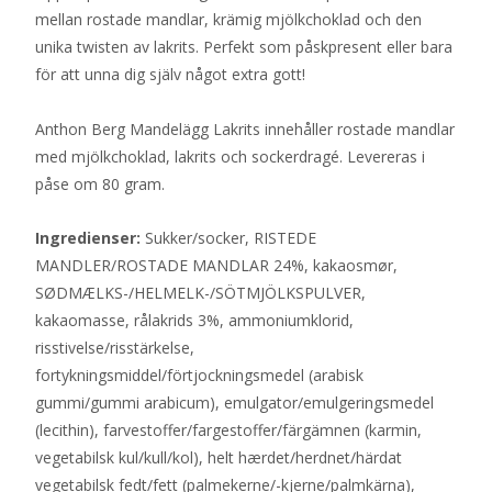
mellan rostade mandlar, krämig mjölkchoklad och den
unika twisten av lakrits. Perfekt som påskpresent eller bara
för att unna dig själv något extra gott!
Anthon Berg Mandelägg Lakrits innehåller rostade mandlar
med mjölkchoklad, lakrits och sockerdragé. Levereras i
påse om 80 gram.
Ingredienser:
Sukker/socker, RISTEDE
MANDLER/ROSTADE MANDLAR 24%, kakaosmør,
SØDMÆLKS-/HELMELK-/SÖTMJÖLKSPULVER,
kakaomasse, rålakrids 3%, ammoniumklorid,
risstivelse/risstärkelse,
fortykningsmiddel/förtjockningsmedel (arabisk
gummi/gummi arabicum), emulgator/emulgeringsmedel
(lecithin), farvestoffer/fargestoffer/färgämnen (karmin,
vegetabilsk kul/kull/kol), helt hærdet/herdnet/härdat
vegetabilsk fedt/fett (palmekerne/-kjerne/palmkärna),