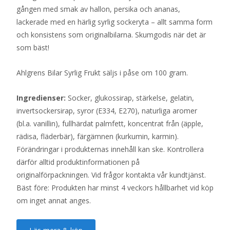
gången med smak av hallon, persika och ananas,
lackerade med en härlig syrlig sockeryta – allt samma form
och konsistens som originalbilarna. Skumgodis när det är
som bäst!
Ahlgrens Bilar Syrlig Frukt säljs i påse om 100 gram.
Ingredienser:
Socker, glukossirap, stärkelse, gelatin,
invertsockersirap, syror (E334, E270), naturliga aromer
(bl.a. vanillin), fullhärdat palmfett, koncentrat från (äpple,
rädisa, fläderbär), färgämnen (kurkumin, karmin).
Förändringar i produkternas innehåll kan ske. Kontrollera
därför alltid produktinformationen på
originalförpackningen. Vid frågor kontakta vår kundtjänst.
Bäst före: Produkten har minst 4 veckors hållbarhet vid köp
om inget annat anges.