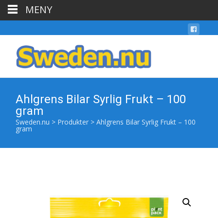
MENY
Ahlgrens Bilar Syrlig Frukt – 100
gram
Sweden.nu
>
Produkter
>
Ahlgrens Bilar Syrlig Frukt – 100
gram