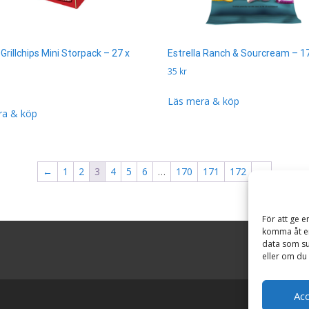
 Grillchips Mini Storpack – 27 x
Estrella Ranch & Sourcream – 1
35
kr
Läs mera & köp
ra & köp
←
1
2
3
4
5
6
…
170
171
172
→
För att ge e
komma åt en
data som su
eller om du 
Ac