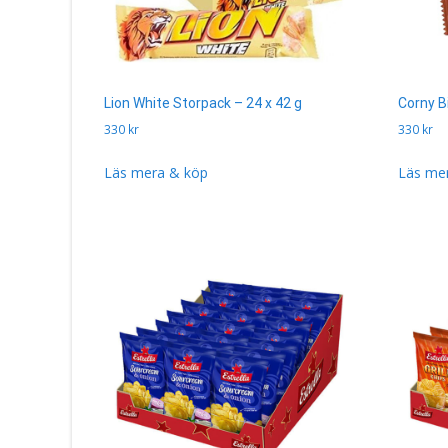
Lion White Storpack – 24 x 42 g
Corny B
330
kr
330
kr
Läs mera & köp
Läs me