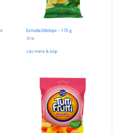
ni
Estrella Dillchips – 175 g
35
kr
Läs mera & köp