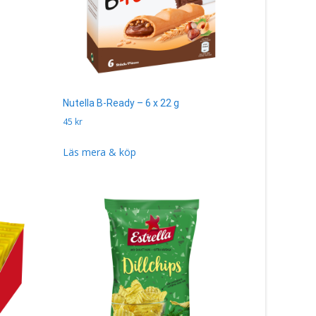
Nutella B-Ready – 6 x 22 g
45
kr
Läs mera & köp