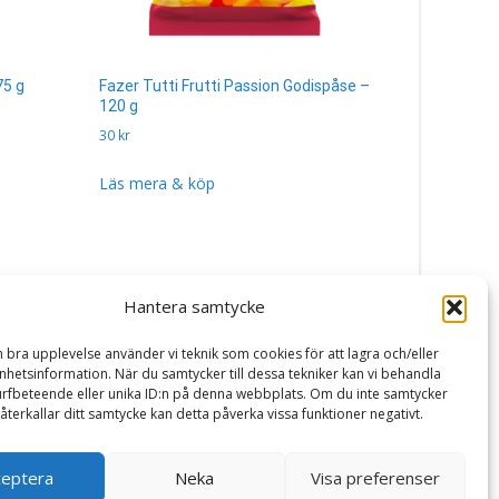
75 g
Fazer Tutti Frutti Passion Godispåse –
120 g
30
kr
Läs mera & köp
Hantera samtycke
n bra upplevelse använder vi teknik som cookies för att lagra och/eller
hetsinformation. När du samtycker till dessa tekniker kan vi behandla
rfbeteende eller unika ID:n på denna webbplats. Om du inte samtycker
återkallar ditt samtycke kan detta påverka vissa funktioner negativt.
ceptera
Neka
Visa preferenser
Powered by WordPress
, Theme
i-craft
by TemplatesNext.