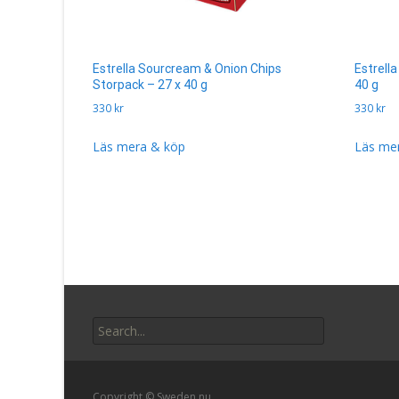
Estrella Sourcream & Onion Chips
Estrella
Storpack – 27 x 40 g
40 g
330
kr
330
kr
Läs mera & köp
Läs me
Search
for:
Copyright © Sweden.nu