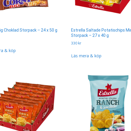
ig Choklad Storpack – 24 x 50 g
Estrella Saltade Potatischips Mi
Storpack – 27 x 40 g
330
kr
ra & köp
Läs mera & köp