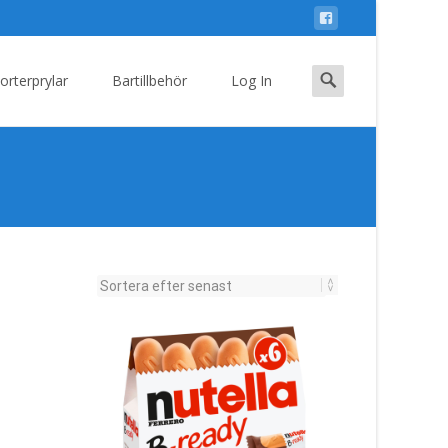
Search
orterprylar
Bartillbehör
Log In
for: