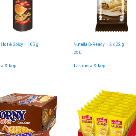
 Hot & Spicy – 165 g
Nutella B-Ready – 2 x 22 g
20
kr
ra & köp
Läs mera & köp