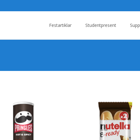
Skip
to
Festartiklar
Studentpresent
Supp
content