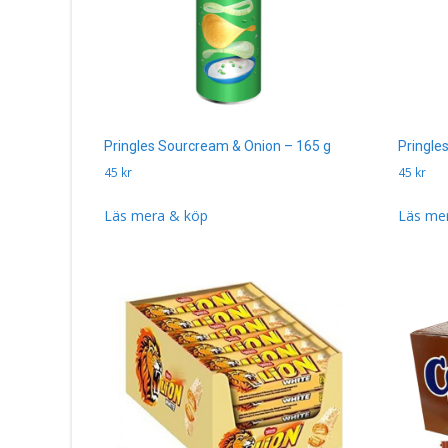
Pringles Sourcream & Onion – 165 g
Pringles
45
kr
45
kr
Läs mera & köp
Läs me