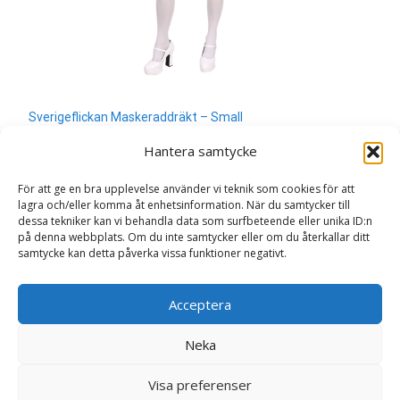
Sverigeflickan Maskeraddräkt – Small
400
kr
Hantera samtycke
Läs mera & köp
För att ge en bra upplevelse använder vi teknik som cookies för att
lagra och/eller komma åt enhetsinformation. När du samtycker till
dessa tekniker kan vi behandla data som surfbeteende eller unika ID:n
på denna webbplats. Om du inte samtycker eller om du återkallar ditt
samtycke kan detta påverka vissa funktioner negativt.
Search
Acceptera
for:
Neka
Copyright © Sweden.nu
Visa preferenser
Powered by WordPress
, Theme
i-craft
by TemplatesNext.