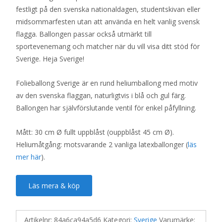
festligt på den svenska nationaldagen, studentskivan eller
midsommarfesten utan att använda en helt vanlig svensk
flagga. Ballongen passar också utmärkt till
sportevenemang och matcher när du vill visa ditt stöd för
Sverige. Heja Sverige!
Folieballong Sverige är en rund heliumballong med motiv
av den svenska flaggan, naturligtvis i blå och gul färg.
Ballongen har självförslutande ventil för enkel påfyllning.
Mått: 30 cm Ø fullt uppblåst (ouppblåst 45 cm Ø).
Heliumåtgång: motsvarande 2 vanliga latexballonger (
läs
mer här
).
Läs mera & köp
Artikelnr:
84a6ca94a5d6
Kategori:
Sverige
Varumärke: