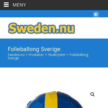
MENY
Folieballong Sverige
Sweden.nu
>
Produkter
>
Hisab/Joker
>
Folieballong
Sverige