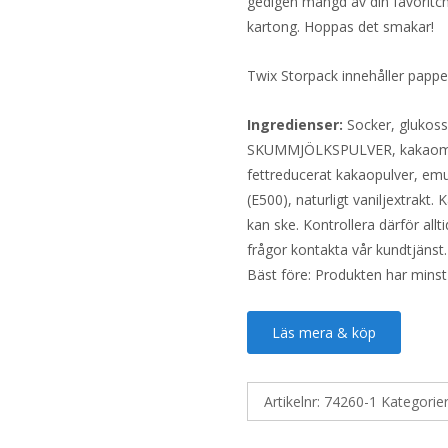
gedigen mängd av din favoritch
kartong. Hoppas det smakar!
Twix Storpack innehåller pappe
Ingredienser:
Socker, glukoss
SKUMMJÖLKSPULVER, kakaoma
fettreducerat kakaopulver, emu
(E500), naturligt vaniljextrakt
kan ske. Kontrollera därför all
frågor kontakta vår kundtjänst.
Bäst före: Produkten har minst
Läs mera & köp
Artikelnr:
74260-1
Kategorie