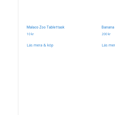
Malaco Zoo Tablettask
Banana 
10
kr
200
kr
Läs mera & köp
Läs mer