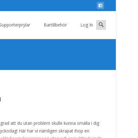
Search
Supporterprylar
Bartillbehör
Log In
for:
g
a grad att du utan problem skulle kunna smälla i dig
n lyckodag! Här har vi nämligen skrapat ihop en