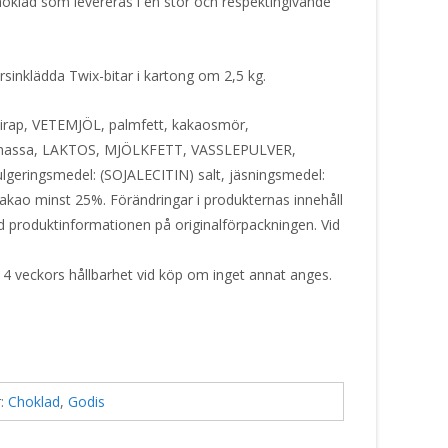
oklad som levereras i en stor och respektingivande
rsinklädda Twix-bitar i kartong om 2,5 kg.
irap, VETEMJÖL, palmfett, kakaosmör,
ssa, LAKTOS, MJÖLKFETT, VASSLEPULVER,
lgeringsmedel: (SOJALECITIN) salt, jäsningsmedel:
. Kakao minst 25%. Förändringar i produkternas innehåll
tid produktinformationen på originalförpackningen. Vid
 4 veckors hållbarhet vid köp om inget annat anges.
r:
Choklad
,
Godis