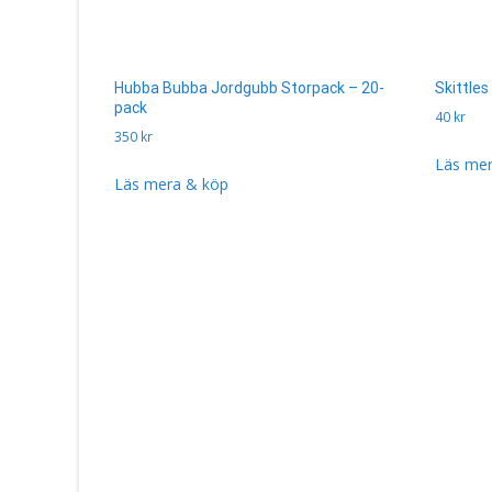
Hubba Bubba Jordgubb Storpack – 20-
Skittles
pack
40
kr
350
kr
Läs mer
Läs mera & köp