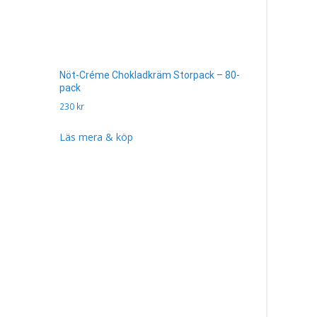
Nöt-Créme Chokladkräm Storpack – 80-
pack
230
kr
Läs mera & köp