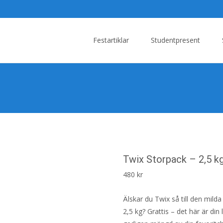
Skip
to
Festartiklar
Studentpresent
content
Twix Storpack – 2,5 k
480
kr
Älskar du Twix så till den mild
2,5 kg? Grattis – det här är di