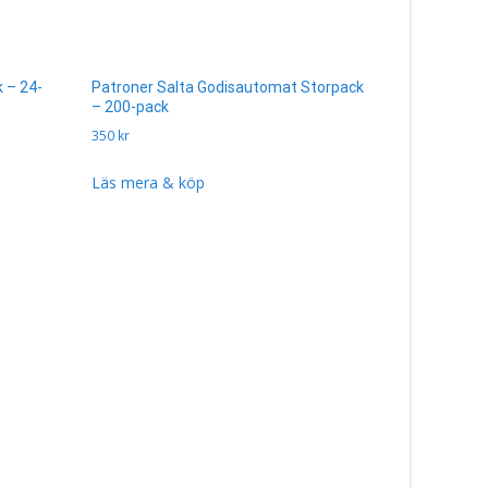
 – 24-
Patroner Salta Godisautomat Storpack
– 200-pack
350
kr
Läs mera & köp