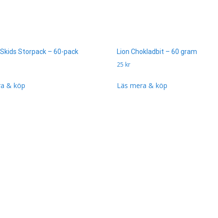
Skids Storpack – 60-pack
Lion Chokladbit – 60 gram
25
kr
a & köp
Läs mera & köp