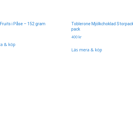
 Fruits i Påse – 152 gram
Toblerone Mjölkchoklad Storpack
pack
400
kr
a & köp
Läs mera & köp