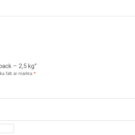
pack – 2,5 kg”
ska fält är märkta
*