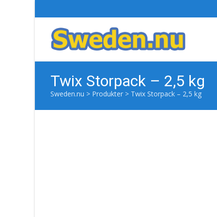
Twix Storpack – 2,5 kg
Sweden.nu
>
Produkter
>
Twix Storpack – 2,5 kg