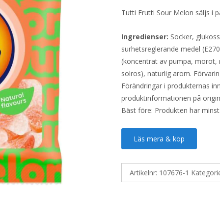
Tutti Frutti Sour Melon säljs 
Ingredienser:
Socker, glukoss
surhetsreglerande medel (E270,
(koncentrat av pumpa, morot, rä
solros), naturlig arom. Förvaring
Förändringar i produkternas inne
produktinformationen på origin
Bäst före: Produkten har minst
Läs mera & köp
Artikelnr:
107676-1
Kategori