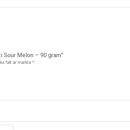
tti Sour Melon – 90 gram”
ska fält är märkta
*