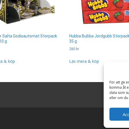
r Salta Godisautomat Storpack
Hubba Bubba Jordgubb Storpack
10 g
35 g
280
kr
a & köp
Läs mera & köp
För att ge e
komma åt en
data som su
eller om du 
Ac