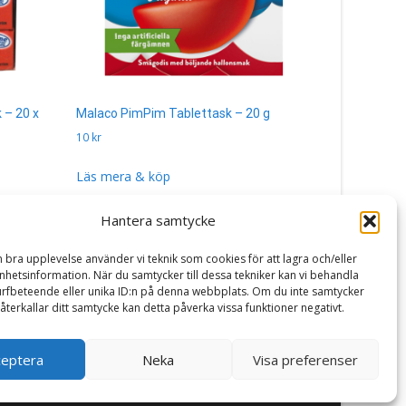
 – 20 x
Malaco PimPim Tablettask – 20 g
Roll-Up Tu
– 24-pack
10
kr
400
kr
Läs mera & köp
Läs mera 
Hantera samtycke
n bra upplevelse använder vi teknik som cookies för att lagra och/eller
hetsinformation. När du samtycker till dessa tekniker kan vi behandla
rfbeteende eller unika ID:n på denna webbplats. Om du inte samtycker
återkallar ditt samtycke kan detta påverka vissa funktioner negativt.
ceptera
Neka
Visa preferenser
Powered by WordPress
, Theme
i-craft
by TemplatesNext.