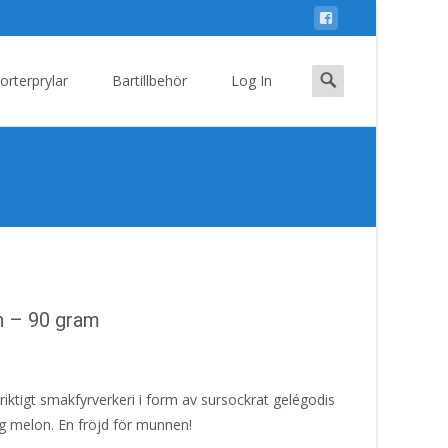
Search
orterprylar
Bartillbehör
Log In
for:
n – 90 gram
 riktigt smakfyrverkeri i form av sursockrat gelégodis
g melon. En fröjd för munnen!