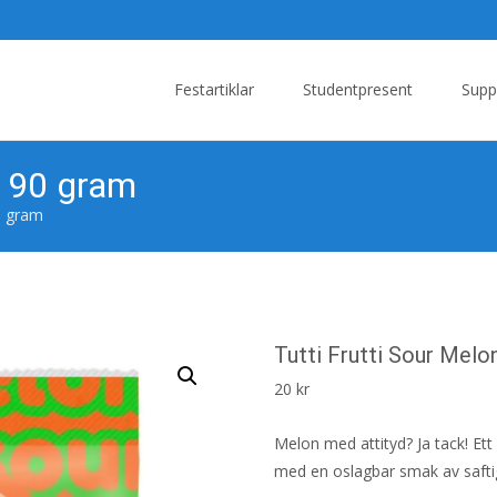
Skip
to
Festartiklar
Studentpresent
Supp
content
– 90 gram
0 gram
Tutti Frutti Sour Melo
20
kr
Melon med attityd? Ja tack! Ett
med en oslagbar smak av safti