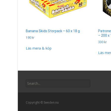
Banana Skids Storpack – 60 x 18 g
Patrone
– 200 x 
190
kr
330
kr
Läs mera & köp
Läs mer
Search
for:
Copyright © Sweden.nu