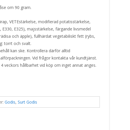
i påse om 90 gram.
irap, VETEstärkelse, modifierad potatisstärkelse,
 E330, E325), majsstärkelse, färgande livsmedel
disa och äpple), fullhärdat vegetabiliskt fett (rybs,
: torrt och svalt.
håll kan ske. Kontrollera därför alltid
alförpackningen. Vid frågor kontakta vår kundtjänst.
 4 veckors hållbarhet vid köp om inget annat anges.
er:
Godis
,
Surt Godis