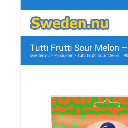
Tutti Frutti Sour Melon 
Sweden.nu
>
Produkter
>
Tutti Frutti Sour Melon – 9