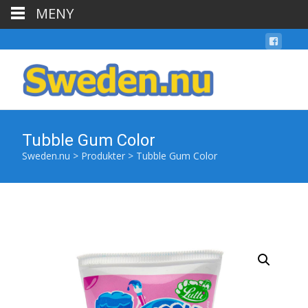
MENY
Tubble Gum Color
Sweden.nu
>
Produkter
>
Tubble Gum Color