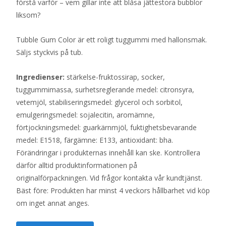
förstå varför – vem gillar inte att blåsa jättestora bubblor
liksom?
Tubble Gum Color är ett roligt tuggummi med hallonsmak.
Säljs styckvis på tub.
Ingredienser:
stärkelse-fruktossirap, socker,
tuggummimassa, surhetsreglerande medel: citronsyra,
vetemjöl, stabiliseringsmedel: glycerol och sorbitol,
emulgeringsmedel: sojalecitin, aromämne,
förtjockningsmedel: guarkärnmjöl, fuktighetsbevarande
medel: E1518, färgämne: E133, antioxidant: bha.
Förändringar i produkternas innehåll kan ske. Kontrollera
därför alltid produktinformationen på
originalförpackningen. Vid frågor kontakta vår kundtjänst.
Bäst före: Produkten har minst 4 veckors hållbarhet vid köp
om inget annat anges.