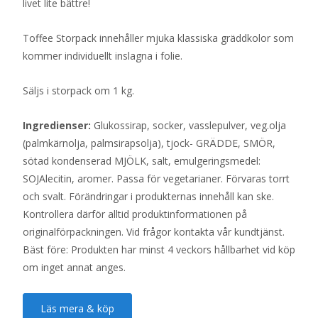
livet lite bättre!
Toffee Storpack innehåller mjuka klassiska gräddkolor som
kommer individuellt inslagna i folie.
Säljs i storpack om 1 kg.
Ingredienser:
Glukossirap, socker, vasslepulver, veg.olja
(palmkärnolja, palmsirapsolja), tjock- GRÄDDE, SMÖR,
sötad kondenserad MJÖLK, salt, emulgeringsmedel:
SOJAlecitin, aromer. Passa för vegetarianer. Förvaras torrt
och svalt. Förändringar i produkternas innehåll kan ske.
Kontrollera därför alltid produktinformationen på
originalförpackningen. Vid frågor kontakta vår kundtjänst.
Bäst före: Produkten har minst 4 veckors hållbarhet vid köp
om inget annat anges.
Läs mera & köp