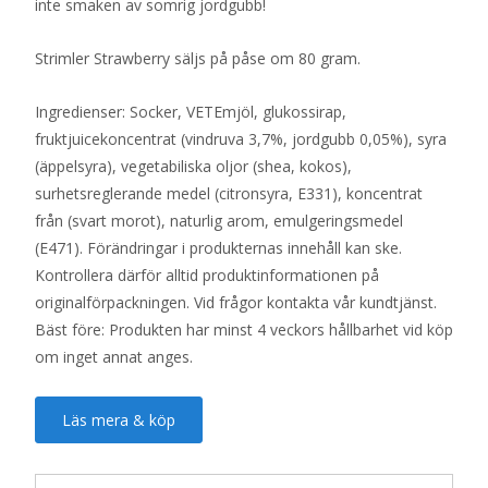
inte smaken av somrig jordgubb!
Strimler Strawberry säljs på påse om 80 gram.
Ingredienser: Socker, VETEmjöl, glukossirap,
fruktjuicekoncentrat (vindruva 3,7%, jordgubb 0,05%), syra
(äppelsyra), vegetabiliska oljor (shea, kokos),
surhetsreglerande medel (citronsyra, E331), koncentrat
från (svart morot), naturlig arom, emulgeringsmedel
(E471). Förändringar i produkternas innehåll kan ske.
Kontrollera därför alltid produktinformationen på
originalförpackningen. Vid frågor kontakta vår kundtjänst.
Bäst före: Produkten har minst 4 veckors hållbarhet vid köp
om inget annat anges.
Läs mera & köp