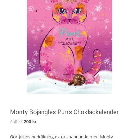
Monty Bojangles Purrs Chokladkalender
Det
Det
450
kr
200
kr
ursprungliga
nuvarande
Gör julens nedräkning extra spännande med Monty
priset
priset