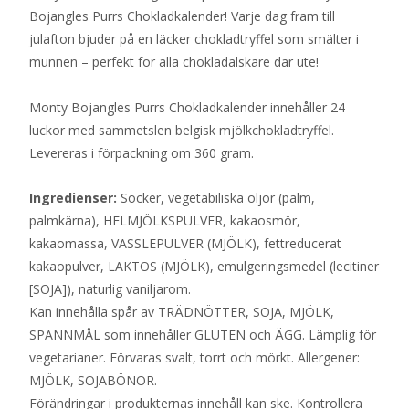
Bojangles Purrs Chokladkalender! Varje dag fram till
var:
är:
julafton bjuder på en läcker chokladtryffel som smälter i
450 kr.
200 kr.
munnen – perfekt för alla chokladälskare där ute!
Monty Bojangles Purrs Chokladkalender innehåller 24
luckor med sammetslen belgisk mjölkchokladtryffel.
Levereras i förpackning om 360 gram.
Ingredienser:
Socker, vegetabiliska oljor (palm,
palmkärna), HELMJÖLKSPULVER, kakaosmör,
kakaomassa, VASSLEPULVER (MJÖLK), fettreducerat
kakaopulver, LAKTOS (MJÖLK), emulgeringsmedel (lecitiner
[SOJA]), naturlig vaniljarom.
Kan innehålla spår av TRÄDNÖTTER, SOJA, MJÖLK,
SPANNMÅL som innehåller GLUTEN och ÄGG. Lämplig för
vegetarianer. Förvaras svalt, torrt och mörkt. Allergener:
MJÖLK, SOJABÖNOR.
Förändringar i produkternas innehåll kan ske. Kontrollera