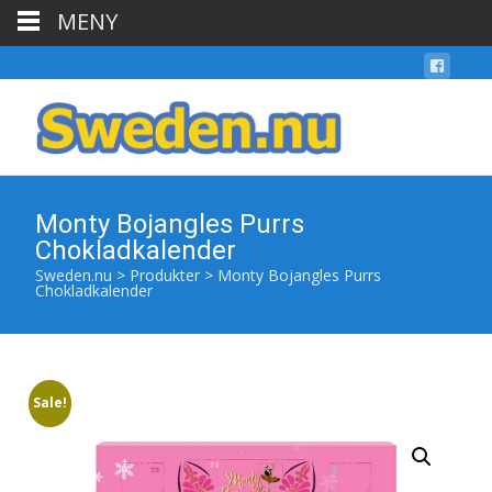
MENY
Monty Bojangles Purrs
Chokladkalender
Sweden.nu
>
Produkter
>
Monty Bojangles Purrs
Chokladkalender
Sale!