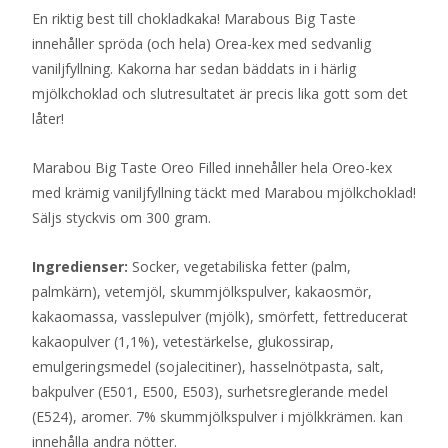
En riktig best till chokladkaka! Marabous Big Taste
innehåller spröda (och hela) Orea-kex med sedvanlig
vaniljfyllning. Kakorna har sedan bäddats in i härlig
mjölkchoklad och slutresultatet är precis lika gott som det
låter!
Marabou Big Taste Oreo Filled innehåller hela Oreo-kex
med krämig vaniljfyllning täckt med Marabou mjölkchoklad!
Säljs styckvis om 300 gram.
Ingredienser:
Socker, vegetabiliska fetter (palm,
palmkärn), vetemjöl, skummjölkspulver, kakaosmör,
kakaomassa, vasslepulver (mjölk), smörfett, fettreducerat
kakaopulver (1,1%), vetestärkelse, glukossirap,
emulgeringsmedel (sojalecitiner), hasselnötpasta, salt,
bakpulver (E501, E500, E503), surhetsreglerande medel
(E524), aromer. 7% skummjölkspulver i mjölkkrämen. kan
innehålla andra nötter.