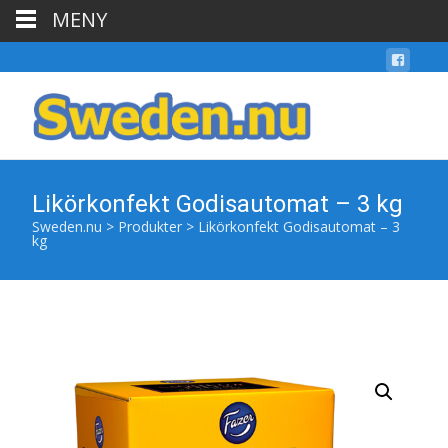
MENY
Likörkonfekt Godisautomat – 3 kg
Sweden.nu
>
Produkter
>
Likörkonfekt Godisautomat – 3
kg