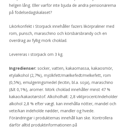
helgen lång. Eller varför inte bjuda de andra pensionärerna
på födelsedagskalaset?
Likörkonfekt i Storpack innehåller fazers likörpraliner med
rom, punsch, maraschino och körsbärsbrandy och en
överdrag av fyllig mörk choklad.
Levereras i storpack om 3 kg.
Ingredienser:
socker, vatten, kakaomassa, kakaosmör,
etylalkohol (2,7%), mjölkfett/mælkefedt/melkefett, rom
(0,5%), emulgeringsmedel (lecitin, bl.a. soja), maraschino
(&lt 0,1%), aromer. Mörk choklad innehåller minst 47 %
kakao/kakaotørstof. Alkoholhalt: 2,8 viktprocent/indeholder
alkohol 2,8 % efter vægt. kan innehålla nötter, mandel och
vete/kan indeholde nødder, mandler og hvede.
Förändringar i produkternas innehåll kan ske. Kontrollera
därför alltid produktinformationen på