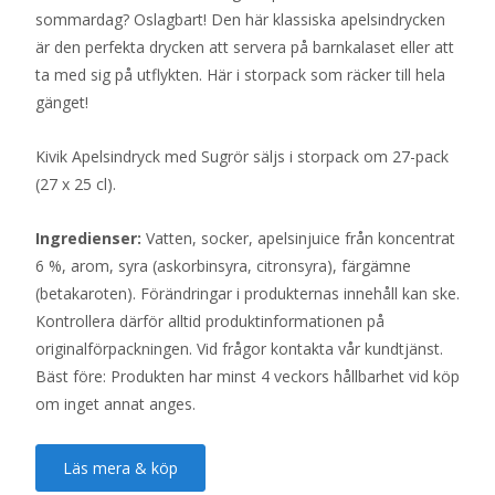
sommardag? Oslagbart! Den här klassiska apelsindrycken
är den perfekta drycken att servera på barnkalaset eller att
ta med sig på utflykten. Här i storpack som räcker till hela
gänget!
Kivik Apelsindryck med Sugrör säljs i storpack om 27-pack
(27 x 25 cl).
Ingredienser:
Vatten, socker, apelsinjuice från koncentrat
6 %, arom, syra (askorbinsyra, citronsyra), färgämne
(betakaroten). Förändringar i produkternas innehåll kan ske.
Kontrollera därför alltid produktinformationen på
originalförpackningen. Vid frågor kontakta vår kundtjänst.
Bäst före: Produkten har minst 4 veckors hållbarhet vid köp
om inget annat anges.
Läs mera & köp