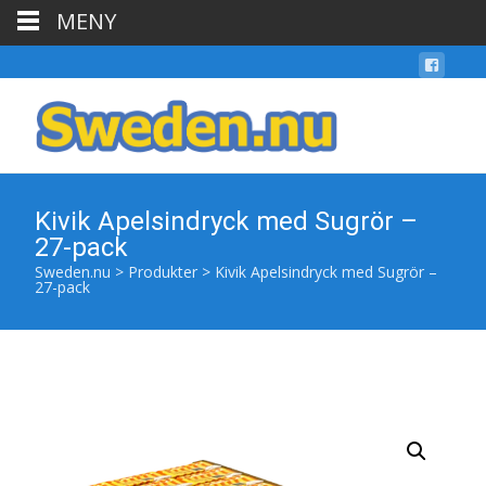
MENY
Kivik Apelsindryck med Sugrör –
27-pack
Sweden.nu
>
Produkter
>
Kivik Apelsindryck med Sugrör –
27-pack