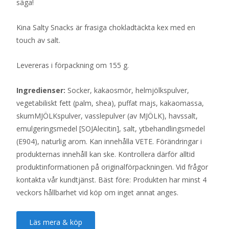
säga!
Kina Salty Snacks är frasiga chokladtäckta kex med en
touch av salt.
Levereras i förpackning om 155 g.
Ingredienser:
Socker, kakaosmör, helmjölkspulver,
vegetabiliskt fett (palm, shea), puffat majs, kakaomassa,
skumMJÖLKspulver, vasslepulver (av MJÖLK), havssalt,
emulgeringsmedel [SOJAlecitin], salt, ytbehandlingsmedel
(E904), naturlig arom. Kan innehålla VETE. Förändringar i
produkternas innehåll kan ske. Kontrollera därför alltid
produktinformationen på originalförpackningen. Vid frågor
kontakta vår kundtjänst. Bäst före: Produkten har minst 4
veckors hållbarhet vid köp om inget annat anges.
Läs mera & köp