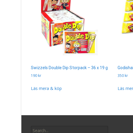
Swizzels Double Dip Storpack – 36 x 19 g
Godisha
190
kr
350
kr
Läs mera & köp
Läs mer
Search
for: