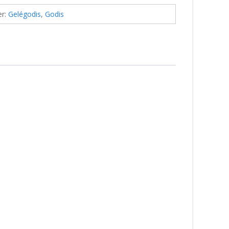
er:
Gelégodis
,
Godis