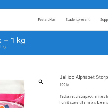
Skip
to
Festartiklar
Studentpresent
Supp
content
k – 1 kg
 1 kg
Jellioo Alphabet Stor
100
kr
Tacka vet vi storpack, annars h
hunnit stava till s-m-a-s-k-e-n-