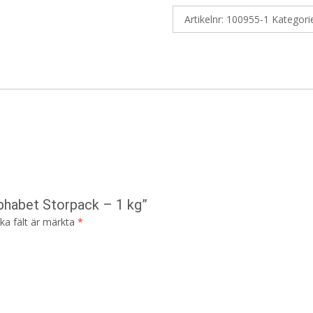
Artikelnr:
100955-1
Kategori
lphabet Storpack – 1 kg”
ska fält är märkta
*