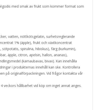
 gelégodis med smak av frukt som kommer format som
ker, vatten, nöttkötsgelatin, surhetsreglerande
oncentrat 1% (äpple), frukt och växtkoncentrat
sötpotatis, spirulina, hibiskus), färg (kurkumin),
r, äpple, citron, apelsin, hallon, ananas),
andlingsmedel (karnaubavax, bivax). Kan innehålla
ringar i produkternas innehåll kan ske. Kontrollera
nen på originalförpackningen. Vid frågor kontakta vår
 4 veckors hållbarhet vid köp om inget annat anges.