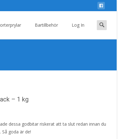
Search
orterprylar
Bartillbehör
Log In
for:
pack – 1 kg
ade dessa godbitar riskerat att ta slut redan innan du
s. Så goda är de!