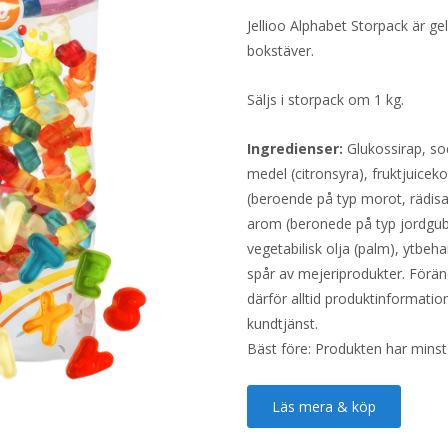
Jellioo Alphabet Storpack är
bokstäver.
Säljs i storpack om 1 kg.
Ingredienser:
Glukossirap, soc
medel (citronsyra), fruktjuicek
(beroende på typ morot, rädisa, 
arom (beronede på typ jordgubba
vegetabilisk olja (palm), ytbeh
spår av mejeriprodukter. Föränd
därför alltid produktinformatio
kundtjänst.
Bäst före: Produkten har minst
Läs mera & köp