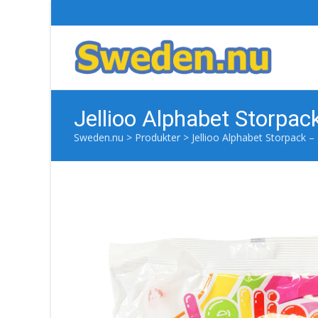
Jellioo Alphabet Storpac
Sweden.nu
>
Produkter
>
Jellioo Alphabet Storpack –