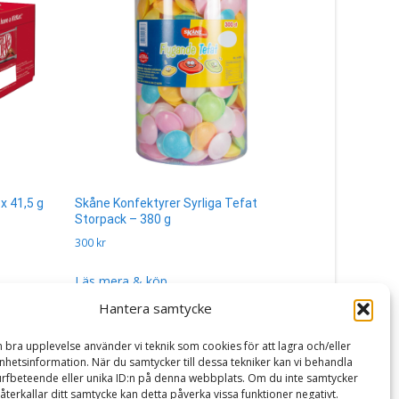
x 41,5 g
Skåne Konfektyrer Syrliga Tefat
Lakrisal Sa
Storpack – 380 g
280
kr
300
kr
Läs mera 
Läs mera & köp
Hantera samtycke
n bra upplevelse använder vi teknik som cookies för att lagra och/eller
hetsinformation. När du samtycker till dessa tekniker kan vi behandla
rfbeteende eller unika ID:n på denna webbplats. Om du inte samtycker
återkallar ditt samtycke kan detta påverka vissa funktioner negativt.