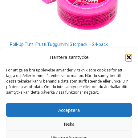
Roll-Up Tutti Frutti Tuggummi Storpack – 24-pack
400
kr
Hantera samtycke
Läs mera & köp
För att ge en bra upplevelse använder vi teknik som cookies för att
lagra och/eller komma åt enhetsinformation. När du samtycker till
dessa tekniker kan vi behandla data som surfbeteende eller unika ID:n
på denna webbplats. Om du inte samtycker eller om du återkallar ditt
samtycke kan detta påverka vissa funktioner negativt.
Search
Acceptera
for:
Neka
Copyright © Sweden.nu
Visa preferenser