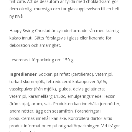
fint café. Att de dessutom är fyllda med chokladkräm gör
dem otroligt mumsiga och tar glassupplevelsen till en helt
ny nivå.
Happy Swing Choklad är cylinderformade rån med krämig
kakao innuti. Sätts förslagsvis i glass eller liknande för
dekoration och smarrighet.
Levereras i förpackning om 150 g.
Ingredienser
: Socker, palmfett (certifierad), vetemjöl,
torkad skummjölk, fettreducerat kakaopulver 5,6%,
vasslepulver (från mjölk), glukos, delvis gelatinerat
vetemjöl, karamellfärg E150c, emulgeringsmedel: lecitin
(från soja), arom, salt. Produkten kan innehålla jordnötter,
andra nötter, ägg och sesamfrön. Förändringar i
produkternas innehåll kan ske. Kontrollera därför alltid
produktinformationen på originalförpackningen. Vid frågor