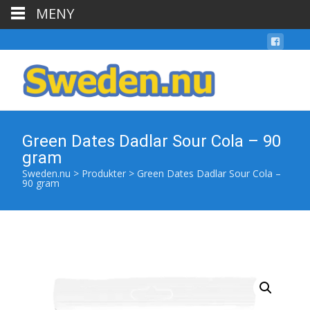
MENY
Green Dates Dadlar Sour Cola – 90
gram
Sweden.nu
>
Produkter
>
Green Dates Dadlar Sour Cola –
90 gram