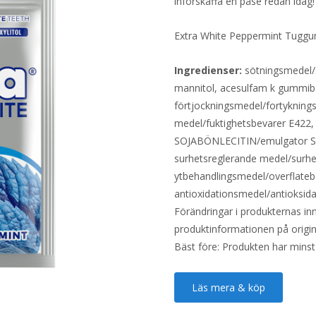
införskaffa en påse redan idag!
Extra White Peppermint Tuggu
Ingredienser:
sötningsmedel/sø
mannitol, acesulfam k gummi
förtjockningsmedel/fortykning
medel/fuktighetsbevarer E422, 
SOJABÖNLECITIN/emulgator S
surhetsreglerande medel/surhe
ytbehandlingsmedel/overflateb
antioxidationsmedel/antioksid
Förändringar i produkternas inne
produktinformationen på origin
Bäst före: Produkten har minst
Läs mera & köp