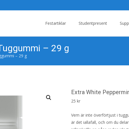
Skip
to
Festartiklar
Studentpresent
Supp
content
 Tuggummi – 29 g
uggummi – 29 g
Extra White Peppermi
25
kr
Vem är inte överförtjust i tug
är det iallafall, och om du del