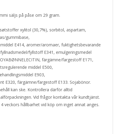
mmi säljs på påse om 29 gram.
tstoffer xylitol (30,7%), sorbitol, aspartam,
bas/gummibase,
smiddel E414, aromer/aromaer, fuktighetsbevarande
fyllnadsmedel/fyllstoff E341, emulgeringsmedel
OYABØNNELECITIN, färgämne/fargestoff E171,
tsregulerende middel E500,
ehandlingsmiddel E903,
ant E320, färgämne/fargestoff E133. Sojabönor.
håll kan ske. Kontrollera därför alltid
alförpackningen. Vid frågor kontakta vår kundtjänst.
 4 veckors hållbarhet vid köp om inget annat anges.