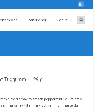
Search
orterprylar
Bartillbehör
Log In
for:
nt Tuggummi – 29 g
gummin med smak av fräsch pepparmint? Vi vet att vi
ar samma kärlek till en frisk och ren mun måste du