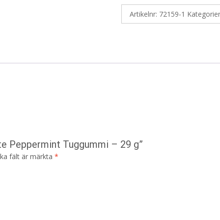
Artikelnr:
72159-1
Kategorie
hite Peppermint Tuggummi – 29 g”
ska fält är märkta
*