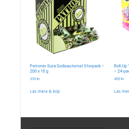
Patroner Sura Godisautomat Storpack –
Roll-Up
200 x 10 g
– 24-pa
330
kr
400
kr
Läs mera & köp
Läs mer
Search