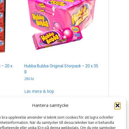
 – 20 x
Hubba Bubba Original Storpack – 20 x 35
Tomteklubb
g
g
280
kr
380
kr
Läs mera & köp
Läs mera 
Hantera samtycke
n bra upplevelse använder vi teknik som cookies för att lagra och/eller
hetsinformation. När du samtycker till dessa tekniker kan vi behandla
rfbeteende eller unika ID:n på denna webbplats. Om du inte samtycker