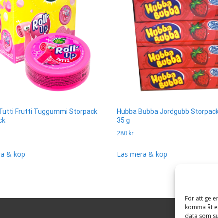
 Tutti Frutti Tuggummi Storpack
Hubba Bubba Jordgubb Storpack
ck
35 g
280
kr
a & köp
Läs mera & köp
För att ge e
komma åt en
data som su