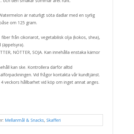
tig… och den smakar sommar året runt.
atermelon är naturligt söta dadlar med en syrlig
 påse om 125 gram.
fiber från cikoriarot, vegetabilisk olja (kokos, shea),
 (äppelsyra).
ÖTTER, NÖTTER, SOJA. Kan innehålla enstaka kärnor
håll kan ske. Kontrollera därför alltid
alförpackningen. Vid frågor kontakta vår kundtjänst.
 4 veckors hållbarhet vid köp om inget annat anges.
er:
Mellanmål & Snacks
,
Skafferi