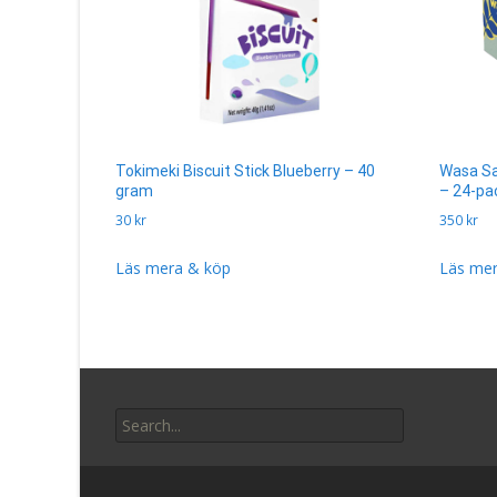
Tokimeki Biscuit Stick Blueberry – 40
Wasa Sa
gram
– 24-pa
30
kr
350
kr
Läs mera & köp
Läs mer
Search
for: