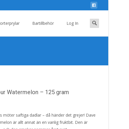
Search
orterprylar
Bartillbehör
Log In
for:
Sour Watermelon – 125 gram
s möter saftiga dadlar – då händer det grejer! Dave
on är allt annat än en vanlig fruktbit. Den är