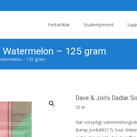
Skip
to
Festartiklar
Studentpresent
Supp
content
ur Watermelon – 125 gram
Watermelon – 125 gram
Dave & Jon’s Dadlar 
25
kr
När sötsyrligt vattenmelongodi
&amp Jon&#8217s Sour Watermel