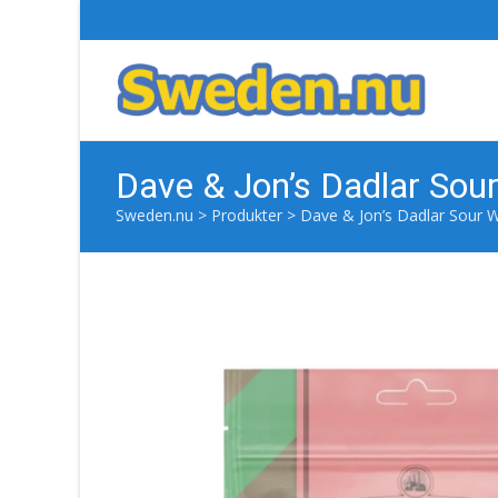
Dave & Jon’s Dadlar So
Sweden.nu
>
Produkter
>
Dave & Jon’s Dadlar Sour 