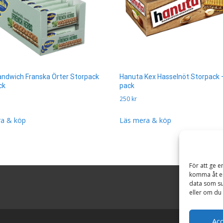
ndwich Franska Örter Storpack
Hanuta Kex Hasselnöt Storpack 
ck
pack
250
kr
a & köp
Läs mera & köp
För att ge e
komma åt en
data som su
eller om du 
Ac