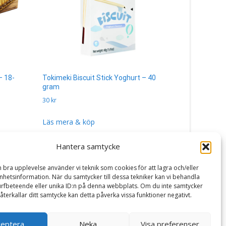
– 18-
Tokimeki Biscuit Stick Yoghurt – 40
Cinnamon T
gram
gram
30
kr
120
kr
Läs mera & köp
Läs mera 
Hantera samtycke
n bra upplevelse använder vi teknik som cookies för att lagra och/eller
hetsinformation. När du samtycker till dessa tekniker kan vi behandla
rfbeteende eller unika ID:n på denna webbplats. Om du inte samtycker
återkallar ditt samtycke kan detta påverka vissa funktioner negativt.
ceptera
Neka
Visa preferenser