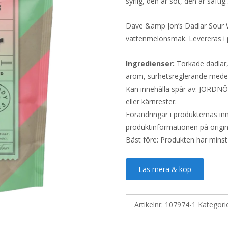
syrlig, den är söt, den är saf
Dave &amp Jon’s Dadlar Sour W
vattenmelonsmak. Levereras i
Ingredienser:
Torkade dadlar, 
arom, surhetsreglerande medel
Kan innehålla spår av: JORDN
eller kärnrester.
Förändringar i produkternas inne
produktinformationen på origin
Bäst före: Produkten har minst
Läs mera & köp
Artikelnr:
107974-1
Kategori