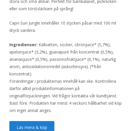
stora och små älskar. Perfekt för barnkalaset, picknicken
eller som törstsläckare på språng!
Capri-Sun Jungle innehåller 10 stycken påsar med 100 ml
dryck vardera.
Ingredienser:
Källvatten, socker, citronjuice* (5,7%),
apelsinjuice* (3,2%), guavapuré från koncentrat (0,5%),
ananasjuice* (0,5%), passionsfruktjuice* (0,1%), naturlig
arom, antioxidationsmedel (askorbinsyra). (*från
koncentrat).
Förändringar i produkternas innehåll kan ske. Kontrollera
därför alltid produktinformationen på
originalförpackningen. Vid frågor kontakta vår kundtjänst.
Bäst före: Produkten har minst 4 veckors hållbarhet vid köp
om inget annat anges.
Läs mera & köp