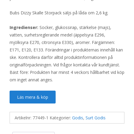
Bubs Dizzy Skalle Storpack säljs på låda om 2,6 kg.
Ingredienser:
Socker, glukossirap, stärkelse (majs),
vatten, surhetsreglerande medel (äppelsyra E296,
mjölksyra E270, citronsyra E330), aromer. Färgämnen:
E171, E120, E133. Förändringar i produkternas innehåll kan
ske. Kontrollera därför alltid produktinformationen på
originalförpackningen. Vid frågor kontakta vår kundtjänst.
Bäst före: Produkten har minst 4 veckors hållbarhet vid köp
om inget annat anges.
Läs mera & köp
Artikelnr:
77449-1
Kategorier:
Godis
,
Surt Godis