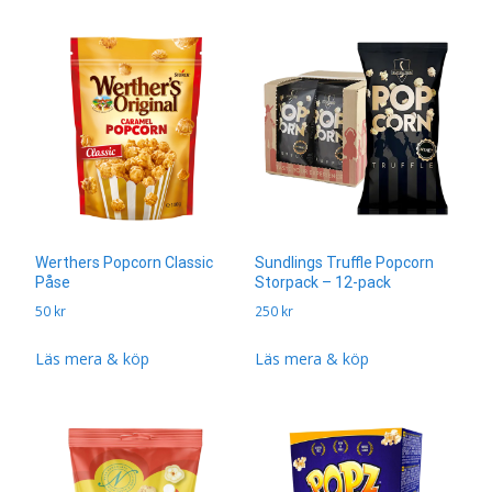
Werthers Popcorn Classic
Sundlings Truffle Popcorn
Påse
Storpack – 12-pack
50
kr
250
kr
Läs mera & köp
Läs mera & köp