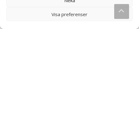
Neka
Popz Popcornkit Movie
Visa preferenser
Butter – 114 gram
20
kr
Läs mera & köp
Popcornkrydda Sweet Chili –
Popcornkrydda Sourcream
65 gram
Onion – 60 gram
60
kr
60
kr