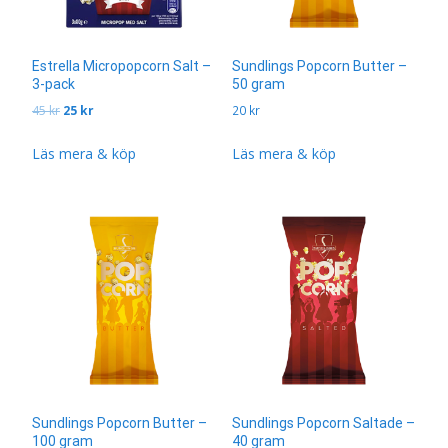
Estrella Micropopcorn Salt –
Sundlings Popcorn Butter –
3-pack
50 gram
Det
Det
45
kr
25
kr
20
kr
ursprungliga
nuvarande
priset
priset
Läs mera & köp
Läs mera & köp
var:
är:
45 kr.
25 kr.
Sundlings Popcorn Butter –
Sundlings Popcorn Saltade –
100 gram
40 gram