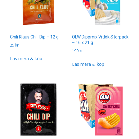
Chili Klaus Chili Dip – 12 g
OLW Dippmix Vitlök Storpack
– 16 x 21 g
25
kr
190
kr
Läs mera & köp
Läs mera & köp