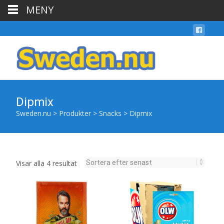
MENY
Dipmix
Sweden.nu
>
Produkter
>
Snacks
>
Dipmix
Sortera
Visar alla 4 resultat
efter
senaste