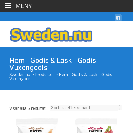
MENY
Hem - Godis & Läsk - Godis -
Vuxengodis
Sweden.nu
>
Produkter
>
Hem - Godis & Läsk - Godis -
Vuxengodis
Sortera
Visar alla 6 resultat
efter
senaste