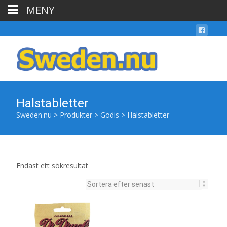
MENY
Halstabletter
Sweden.nu
>
Produkter
>
Godis
>
Halstabletter
Endast ett sökresultat